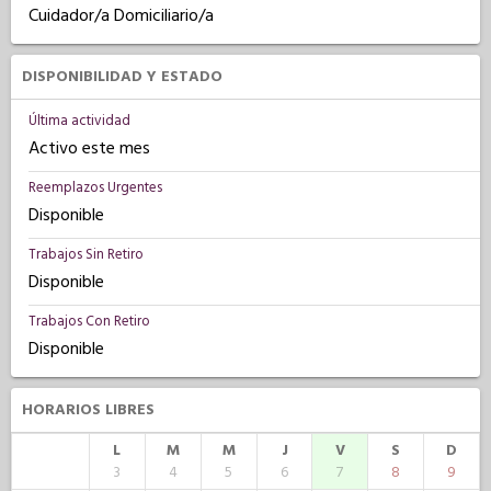
Cuidador/a Domiciliario/a
DISPONIBILIDAD Y ESTADO
Última actividad
Activo este mes
Reemplazos Urgentes
Disponible
Trabajos Sin Retiro
Disponible
Trabajos Con Retiro
Disponible
HORARIOS LIBRES
L
M
M
J
V
S
D
3
4
5
6
7
8
9