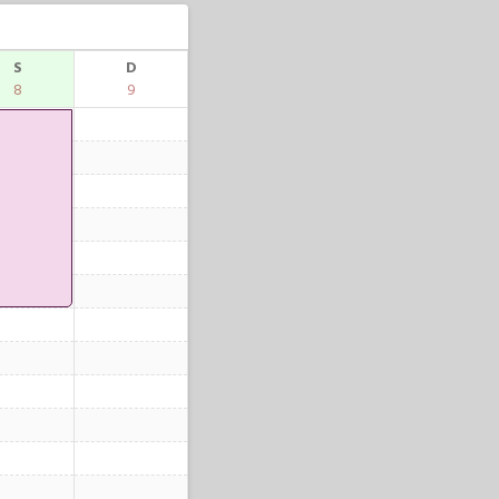
S
D
8
9