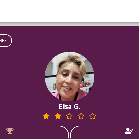
RES
Elsa G.