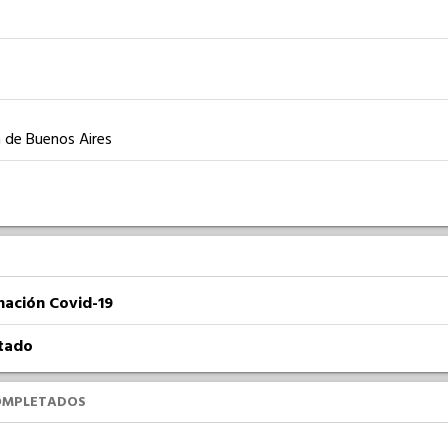
a de Buenos Aires
nación Covid-19
atado
OMPLETADOS