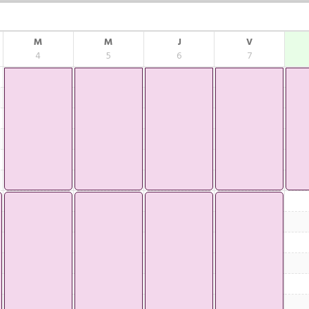
M
M
J
V
4
5
6
7