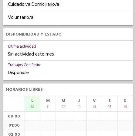
Cuidador/a Domiciliario/a
Voluntario/a
DISPONIBILIDAD Y ESTADO
Última actividad
Sin actividad este mes
Trabajos Con Retiro
Disponible
HORARIOS LIBRES
L
M
M
J
V
S
D
10
11
12
13
14
15
16
00:00
01:00
02:00