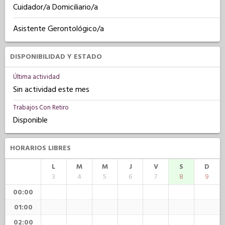
Cuidador/a Domiciliario/a
Asistente Gerontológico/a
DISPONIBILIDAD Y ESTADO
Última actividad
Sin actividad este mes
Trabajos Con Retiro
Disponible
HORARIOS LIBRES
L
M
M
J
V
S
D
3
4
5
6
7
8
9
00:00
01:00
02:00