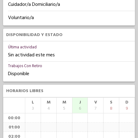
Cuidador/a Domiciliario/a
Voluntario/a
DISPONIBILIDAD Y ESTADO
Última actividad
Sin actividad este mes
Trabajos Con Retiro
Disponible
HORARIOS LIBRES
L
M
M
J
V
S
D
3
4
5
6
7
8
9
00:00
01:00
02:00