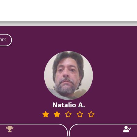
RES
Natalio A.