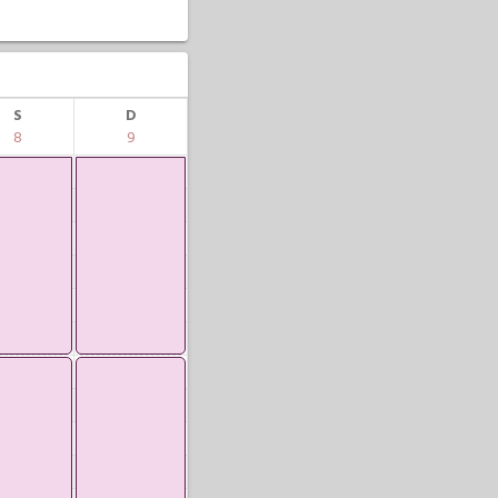
S
D
8
9