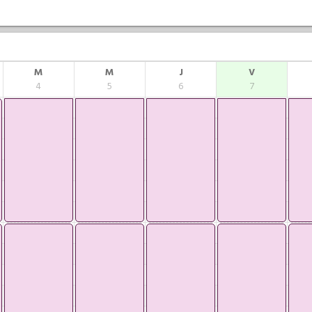
M
M
J
V
4
5
6
7