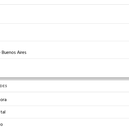
e Buenos Aires
UDES
ora
tal
vo