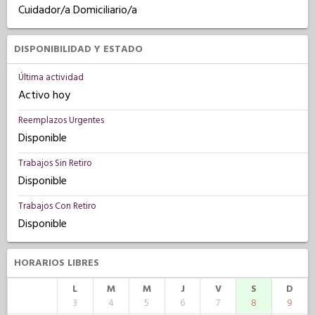
Cuidador/a Domiciliario/a
DISPONIBILIDAD Y ESTADO
Última actividad
Activo hoy
Reemplazos Urgentes
Disponible
Trabajos Sin Retiro
Disponible
Trabajos Con Retiro
Disponible
HORARIOS LIBRES
L
M
M
J
V
S
D
3
4
5
6
7
8
9