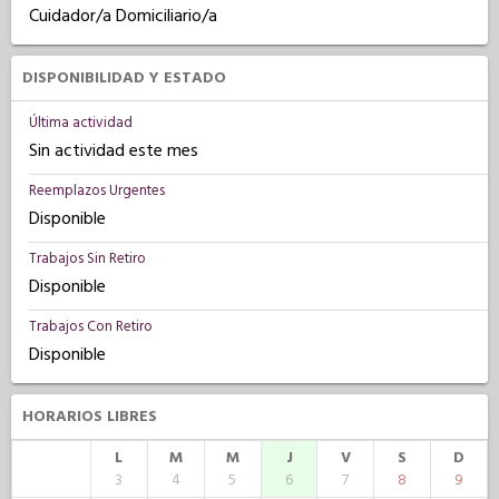
Cuidador/a Domiciliario/a
DISPONIBILIDAD Y ESTADO
Última actividad
Sin actividad este mes
Reemplazos Urgentes
Disponible
Trabajos Sin Retiro
Disponible
Trabajos Con Retiro
Disponible
HORARIOS LIBRES
L
M
M
J
V
S
D
3
4
5
6
7
8
9