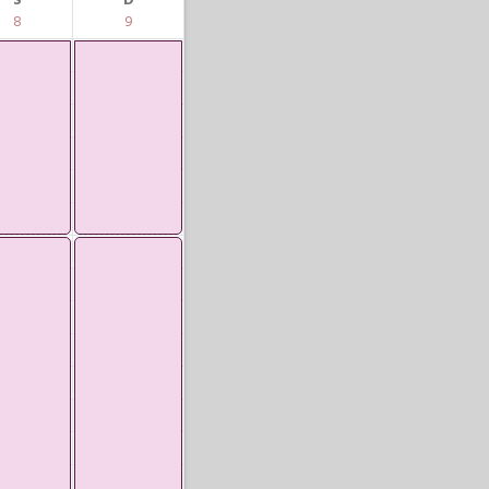
S
D
8
9