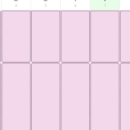
M
M
J
V
4
5
6
7