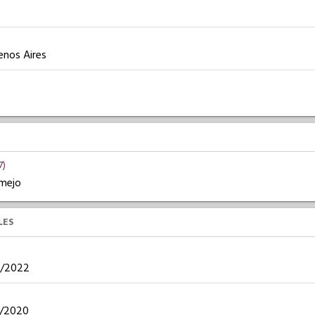
enos Aires
7)
rmejo
LES
12/2022
02/2020