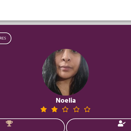
RES
Noelia