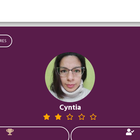
RES
Cyntia