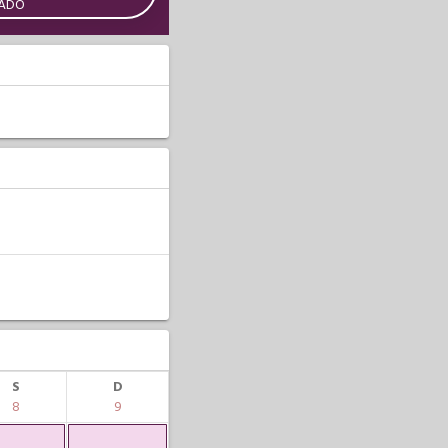
CADO
S
D
8
9