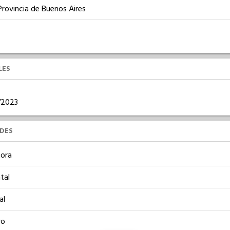
Provincia de Buenos Aires
LES
1/2023
UDES
ora
tal
al
vo