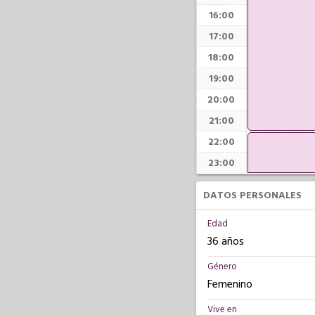
16:00
17:00
18:00
19:00
20:00
21:00
22:00
23:00
DATOS PERSONALES
Edad
36 años
Género
Femenino
Vive en