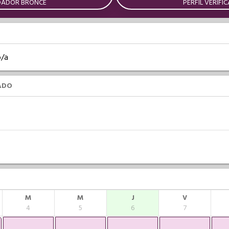
DADOR BRONCE
PERFIL VERIFI
o/a
ADO
M
M
J
V
4
5
6
7