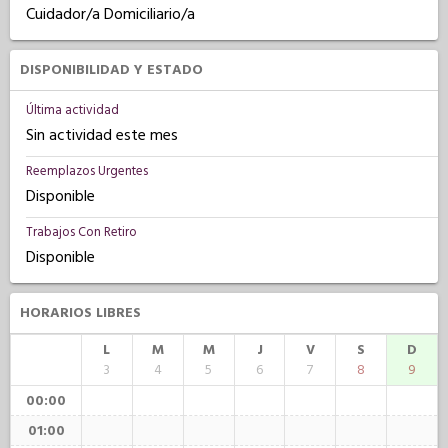
Cuidador/a Domiciliario/a
DISPONIBILIDAD Y ESTADO
Última actividad
Sin actividad este mes
Reemplazos Urgentes
Disponible
Trabajos Con Retiro
Disponible
HORARIOS LIBRES
L
M
M
J
V
S
D
3
4
5
6
7
8
9
00:00
01:00