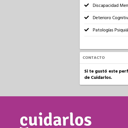
Discapacidad Men
Deterioro Cogniti
Patologías Psiquiá
CONTACTO
Si te gustó este per
de Cuidarlos.