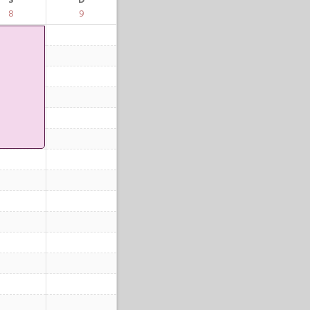
S
D
8
9