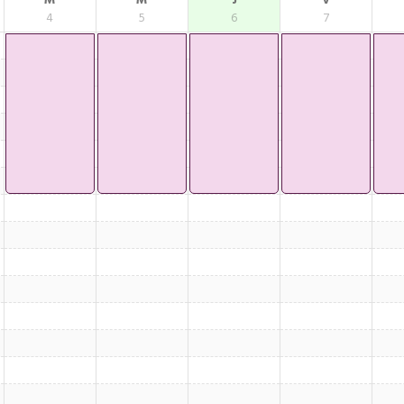
M
M
J
V
4
5
6
7