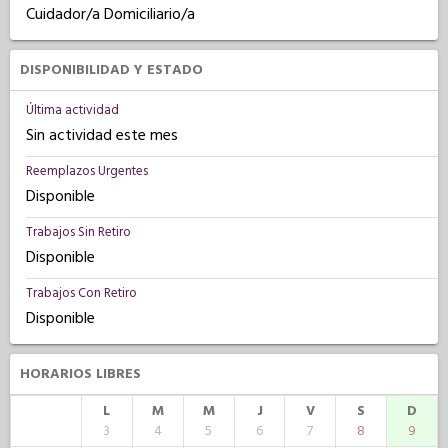
Cuidador/a Domiciliario/a
DISPONIBILIDAD Y ESTADO
Última actividad
Sin actividad este mes
Reemplazos Urgentes
Disponible
Trabajos Sin Retiro
Disponible
Trabajos Con Retiro
Disponible
HORARIOS LIBRES
L
M
M
J
V
S
D
3
4
5
6
7
8
9