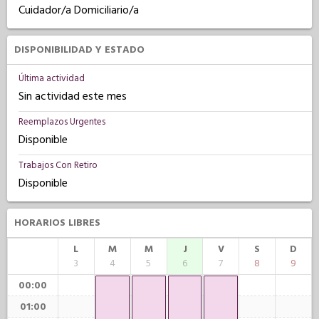
Cuidador/a Domiciliario/a
DISPONIBILIDAD Y ESTADO
Última actividad
Sin actividad este mes
Reemplazos Urgentes
Disponible
Trabajos Con Retiro
Disponible
HORARIOS LIBRES
L
M
M
J
V
S
D
3
4
5
6
7
8
9
00:00
01:00