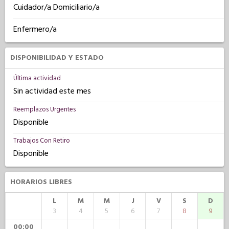
Cuidador/a Domiciliario/a
Enfermero/a
DISPONIBILIDAD Y ESTADO
Última actividad
Sin actividad este mes
Reemplazos Urgentes
Disponible
Trabajos Con Retiro
Disponible
HORARIOS LIBRES
L
M
M
J
V
S
D
3
4
5
6
7
8
9
00:00