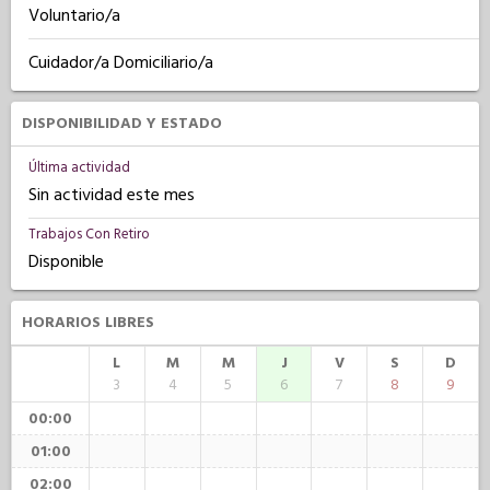
Voluntario/a
Cuidador/a Domiciliario/a
DISPONIBILIDAD Y ESTADO
Última actividad
Sin actividad este mes
Trabajos Con Retiro
Disponible
HORARIOS LIBRES
L
M
M
J
V
S
D
3
4
5
6
7
8
9
00:00
01:00
02:00