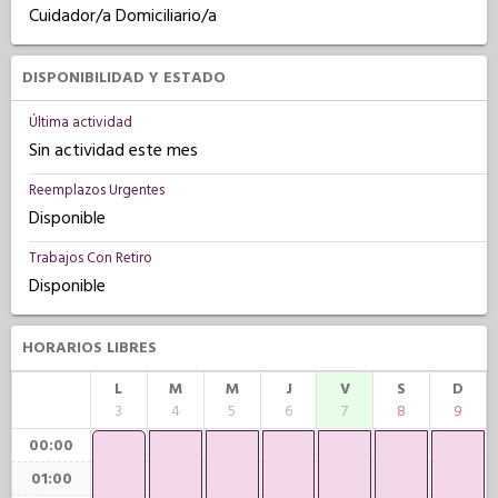
Cuidador/a Domiciliario/a
DISPONIBILIDAD Y ESTADO
Última actividad
Sin actividad este mes
Reemplazos Urgentes
Disponible
Trabajos Con Retiro
Disponible
HORARIOS LIBRES
L
M
M
J
V
S
D
3
4
5
6
7
8
9
00:00
01:00