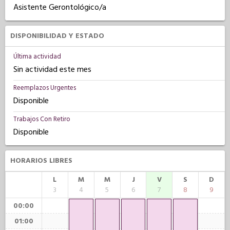
Asistente Gerontológico/a
DISPONIBILIDAD Y ESTADO
Última actividad
Sin actividad este mes
Reemplazos Urgentes
Disponible
Trabajos Con Retiro
Disponible
HORARIOS LIBRES
L
M
M
J
V
S
D
3
4
5
6
7
8
9
00:00
01:00