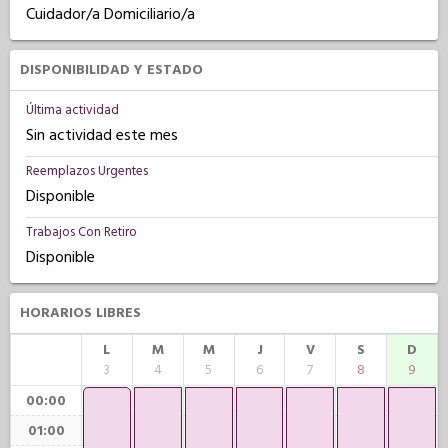
Cuidador/a Domiciliario/a
DISPONIBILIDAD Y ESTADO
Última actividad
Sin actividad este mes
Reemplazos Urgentes
Disponible
Trabajos Con Retiro
Disponible
HORARIOS LIBRES
L
M
M
J
V
S
D
3
4
5
6
7
8
9
00:00
01:00