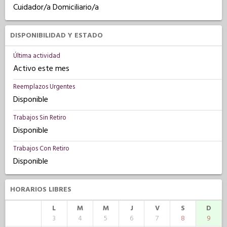
Cuidador/a Domiciliario/a
DISPONIBILIDAD Y ESTADO
Última actividad
Activo este mes
Reemplazos Urgentes
Disponible
Trabajos Sin Retiro
Disponible
Trabajos Con Retiro
Disponible
HORARIOS LIBRES
L
M
M
J
V
S
D
3
4
5
6
7
8
9