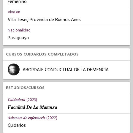
Femenino
Vive en
Villa Tesei, Provincia de Buenos Aires
Nacionalidad
Paraguaya
CURSOS CUIDARLOS COMPLETADOS
ABORDAJE CONDUCTUAL DE LA DEMENCIA
ESTUDIOS/CURSOS
𝑪𝒖𝒊𝒅𝒂𝒅𝒐𝒓𝒂 (2023)
𝑭𝒂𝒄𝒖𝒍𝒕𝒂𝒅 𝑫𝒆 𝑳𝒂 𝑴𝒂𝒕𝒂𝒏𝒙𝒂
𝑨𝒔𝒊𝒔𝒕𝒆𝒏𝒕𝒆 𝒅𝒆 𝒆𝒏𝒇𝒆𝒓𝒎𝒆𝒓𝒊𝒔 (2022)
Cuidarlos