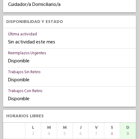
Cuidador/a Domiciliario/a
DISPONIBILIDAD Y ESTADO
Última actividad
Sin actividad este mes
Reemplazos Urgentes
Disponible
Trabajos Sin Retiro
Disponible
Trabajos Con Retiro
Disponible
HORARIOS LIBRES
L
M
M
J
V
S
D
3
4
5
6
7
8
9