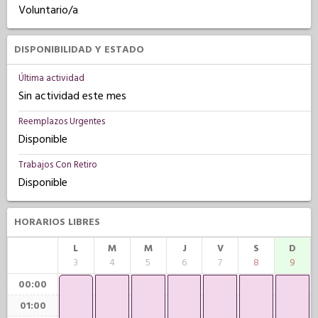
Voluntario/a
DISPONIBILIDAD Y ESTADO
Última actividad
Sin actividad este mes
Reemplazos Urgentes
Disponible
Trabajos Con Retiro
Disponible
HORARIOS LIBRES
L
M
M
J
V
S
D
3
4
5
6
7
8
9
00:00
01:00