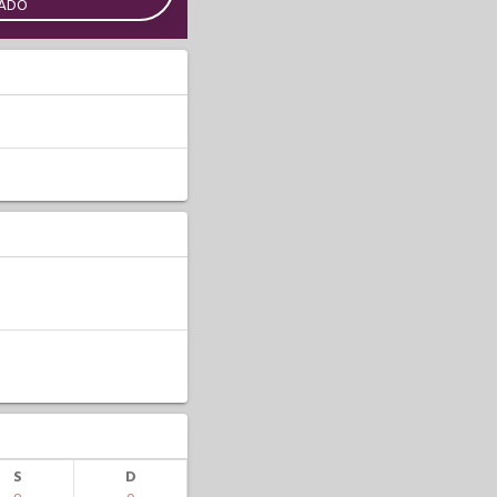
CADO
S
D