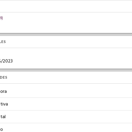
9)
LES
05/2023
UDES
ora
tiva
tal
vo