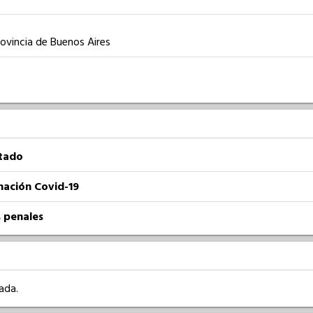
rovincia de Buenos Aires
atado
nación Covid-19
 penales
ada.