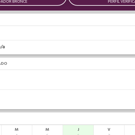
DADOR BRONCE
PERFIL VERIFI
o/a
ADO
M
M
J
V