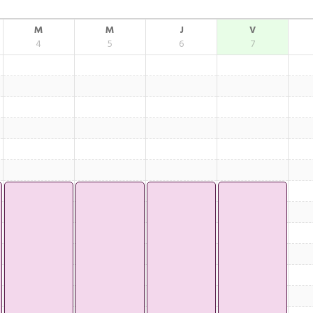
M
M
J
V
4
5
6
7