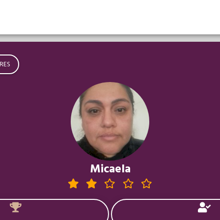
RES
Micaela