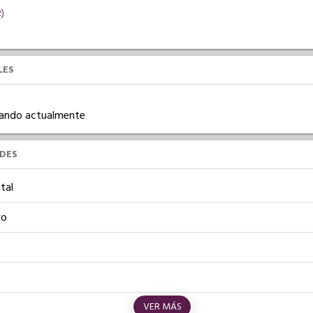
2)
LES
ajando actualmente
UDES
tal
vo
VER MÁS