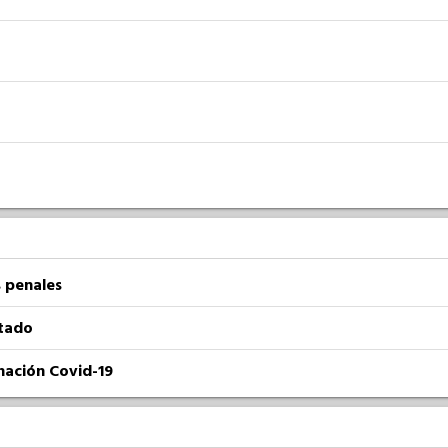
 penales
atado
nación Covid-19