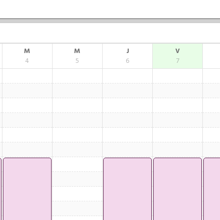
M
M
J
V
4
5
6
7