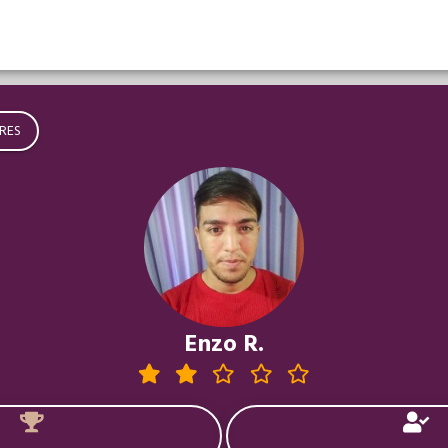
RES
Enzo R.