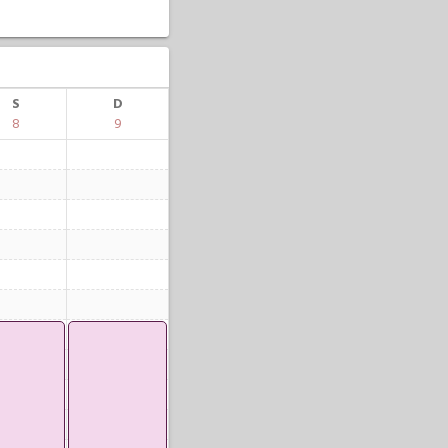
S
D
8
9