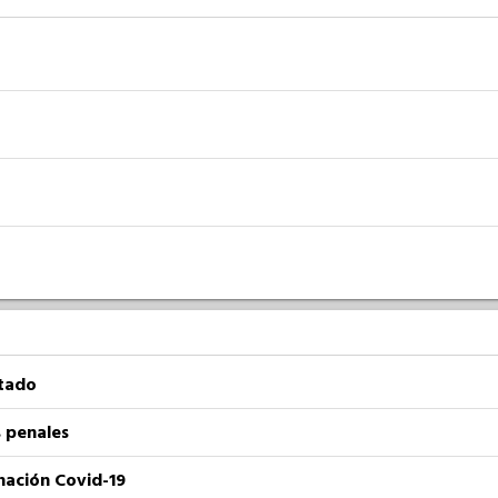
atado
 penales
nación Covid-19