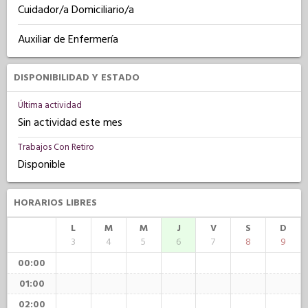
Cuidador/a Domiciliario/a
Auxiliar de Enfermería
DISPONIBILIDAD Y ESTADO
Última actividad
Sin actividad este mes
Trabajos Con Retiro
Disponible
HORARIOS LIBRES
L
M
M
J
V
S
D
3
4
5
6
7
8
9
00:00
01:00
02:00