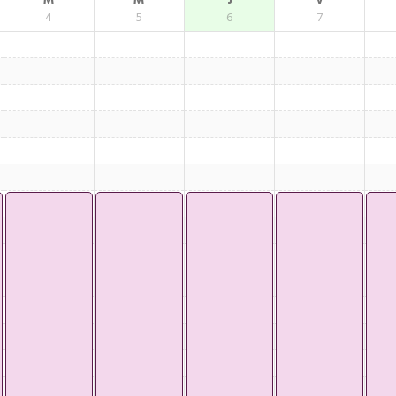
M
M
J
V
4
5
6
7