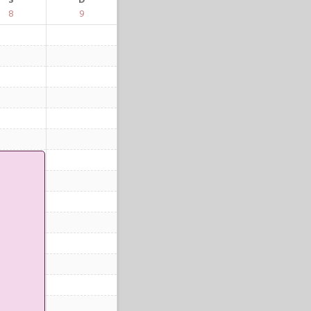
S
D
8
9