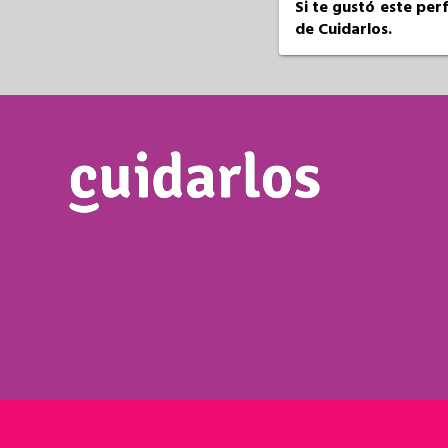
Si te gustó este per
de Cuidarlos.