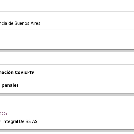
ncia de Buenos Aires
nación Covid-19
 penales
022)
r Integral De BS AS