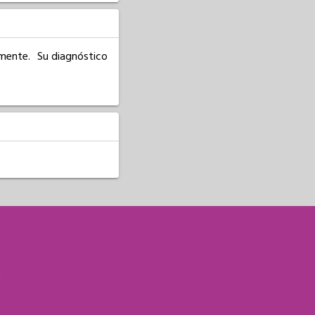
ente.  Su diagnóstico 
S