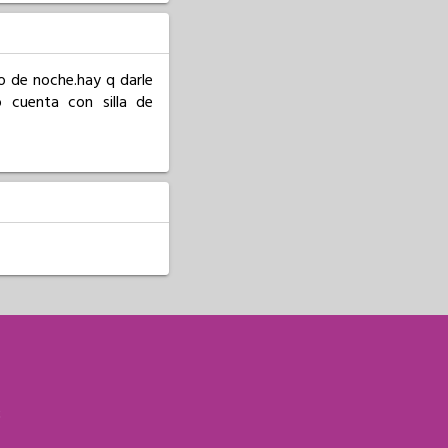
 de noche.hay q darle 
cuenta con silla de 
S