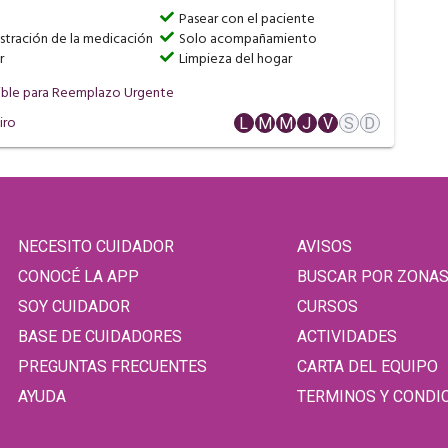
Pasear con el paciente
stración de la medicación
Solo acompañamiento
r
Limpieza del hogar
ible para Reemplazo Urgente
iro
L
M
M
J
V
S
D
NECESITO CUIDADOR
AVISOS
CONOCÉ LA APP
BUSCAR POR ZONA
SOY CUIDADOR
CURSOS
BASE DE CUIDADORES
ACTIVIDADES
PREGUNTAS FRECUENTES
CARTA DEL EQUIPO
AYUDA
TERMINOS Y CONDI