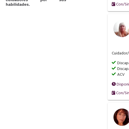
Con/Sin
habilidades.
Cuidador/a
Discap
Discap
ACV
Dispon
Con/Sin