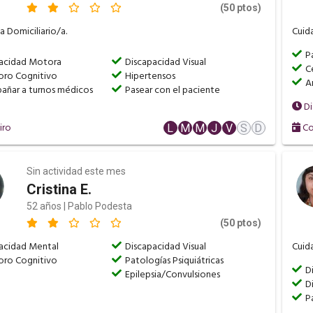
(50 ptos)
 Domiciliario/a.
Cuida
P
acidad Motora
Discapacidad Visual
C
oro Cognitivo
Hipertensos
A
ñar a turnos médicos
Pasear con el paciente
Di
iro
Co
L
M
M
J
V
S
D
Sin actividad este mes
Cristina E.
52 años | Pablo Podesta
(50 ptos)
acidad Mental
Discapacidad Visual
Cuida
oro Cognitivo
Patologías Psiquiátricas
D
Epilepsia/Convulsiones
D
P