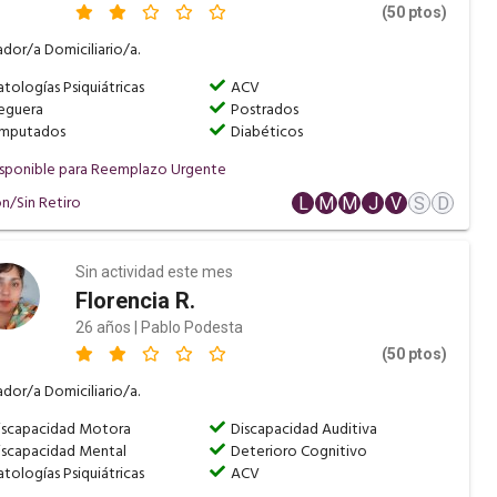
(50 ptos)
dor/a Domiciliario/a.
atologías Psiquiátricas
ACV
eguera
Postrados
mputados
Diabéticos
sponible para Reemplazo Urgente
n/Sin Retiro
L
M
M
J
V
S
D
Sin actividad este mes
Florencia R.
26 años | Pablo Podesta
(50 ptos)
dor/a Domiciliario/a.
iscapacidad Motora
Discapacidad Auditiva
iscapacidad Mental
Deterioro Cognitivo
atologías Psiquiátricas
ACV