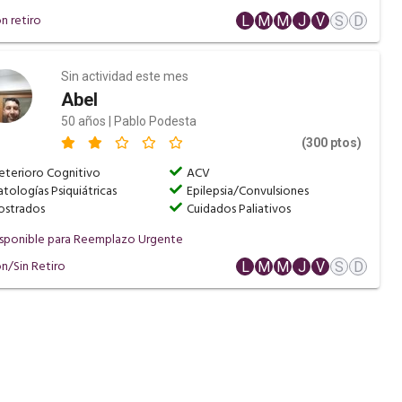
n retiro
L
M
M
J
V
S
D
Sin actividad este mes
Abel
50 años | Pablo Podesta
(300 ptos)
eterioro Cognitivo
ACV
atologías Psiquiátricas
Epilepsia/Convulsiones
ostrados
Cuidados Paliativos
sponible para Reemplazo Urgente
n/Sin Retiro
L
M
M
J
V
S
D