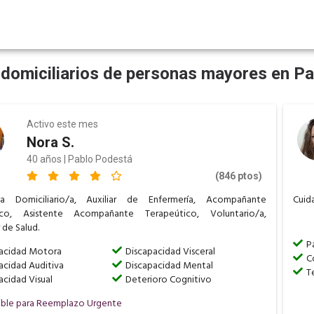
domiciliarios de personas mayores en P
Activo este mes
Nora S.
40 años | Pablo Podestá
(846 ptos)
/a Domiciliario/a, Auxiliar de Enfermería, Acompañante
Cuida
ico, Asistente Acompañante Terapeútico, Voluntario/a,
de Salud.
P
acidad Motora
Discapacidad Visceral
C
acidad Auditiva
Discapacidad Mental
T
acidad Visual
Deterioro Cognitivo
ible para Reemplazo Urgente