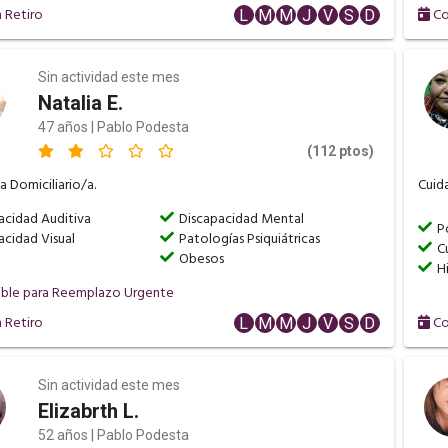
 Retiro
Co
L
M
M
J
V
S
D
Sin actividad este mes
Natalia E.
47 años | Pablo Podesta
(112 ptos)
 Domiciliario/a.
Cuida
acidad Auditiva
Discapacidad Mental
P
acidad Visual
Patologías Psiquiátricas
C
Obesos
H
ible para Reemplazo Urgente
 Retiro
Co
L
M
M
J
V
S
D
Sin actividad este mes
Elizabrth L.
52 años | Pablo Podesta