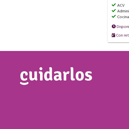
ACV
Admini
Cocina
Dispon
Con ret