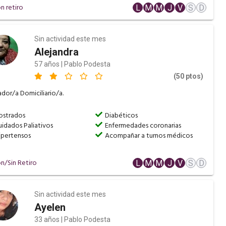
n retiro
L
M
M
J
V
S
D
Sin actividad este mes
Alejandra
57 años | Pablo Podesta
(50 ptos)
dor/a Domiciliario/a.
ostrados
Diabéticos
uidados Paliativos
Enfermedades coronarias
ipertensos
Acompañar a turnos médicos
n/Sin Retiro
L
M
M
J
V
S
D
Sin actividad este mes
Ayelen
33 años | Pablo Podesta