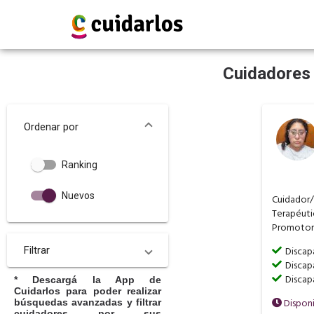
Cuidadores 
Ordenar por
Ranking
Nuevos
Cuidador
Terapéut
Promotor 
Filtrar
Discap
Discap
Discap
* Descargá la App de
Cuidarlos para poder realizar
búsquedas avanzadas y filtrar
Dispon
cuidadores por sus