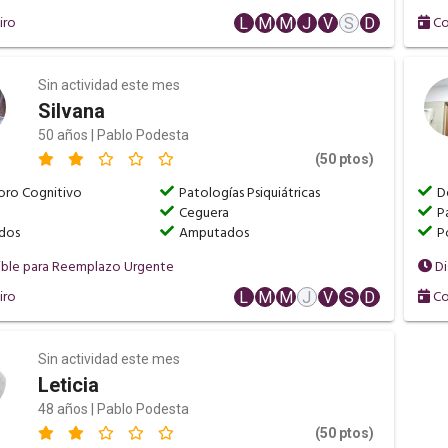
iro
Co
L
M
M
J
V
S
D
Sin actividad este mes
Silvana
50 años | Pablo Podesta
(50 ptos)
oro Cognitivo
Patologías Psiquiátricas
D
Ceguera
P
dos
Amputados
P
ible para Reemplazo Urgente
Di
iro
Co
L
M
M
J
V
S
D
Sin actividad este mes
Leticia
48 años | Pablo Podesta
(50 ptos)