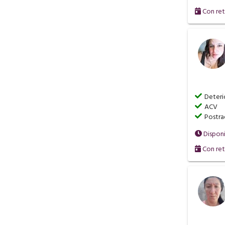
Con ret
Deteri
ACV
Postra
Dispon
Con ret