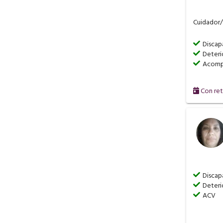
Cuidador/a
Discap
Deteri
Acompa
Con ret
Discap
Deteri
ACV