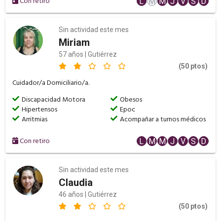
Con retiro
L
M
M
J
V
S
D
Sin actividad este mes
Miriam
57 años | Gutiérrez
(50 ptos)
Cuidador/a Domiciliario/a.
Discapacidad Motora
Obesos
Hipertensos
Epoc
Arritmias
Acompañar a turnos médicos
Con retiro
L
M
M
J
V
S
D
Sin actividad este mes
Claudia
46 años | Gutiérrez
(50 ptos)