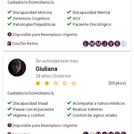
Cuidador/a Domiciliario/a.
Discapacidad Motora
Discapacidad Mental
Deterioro Cognitivo
ACV
Patologías Psiquiátricas
Paciente Oncológico
Disponible para Reemplazo Urgente
Con/Sin Retiro
L
M
M
J
V
S
D
Sin actividad este mes
Giuliana
28 años | Gutiérrez
(50 ptos)
Cuidador/a Domiciliario/a.
Discapacidad Visual
Acompañar a turnos médicos
Pasear con el paciente
Realizar trámites
Higiene y confort
Control de signos vitales
Disponible para Reemplazo Urgente