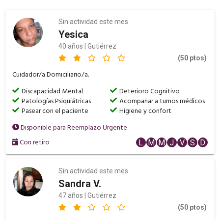
Sin actividad este mes
Yesica
40 años | Gutiérrez
(50 ptos)
Cuidador/a Domiciliario/a.
Discapacidad Mental
Deterioro Cognitivo
Patologías Psiquiátricas
Acompañar a turnos médicos
Pasear con el paciente
Higiene y confort
Disponible para Reemplazo Urgente
Con retiro
L
M
M
J
V
S
D
Sin actividad este mes
Sandra V.
47 años | Gutiérrez
(50 ptos)