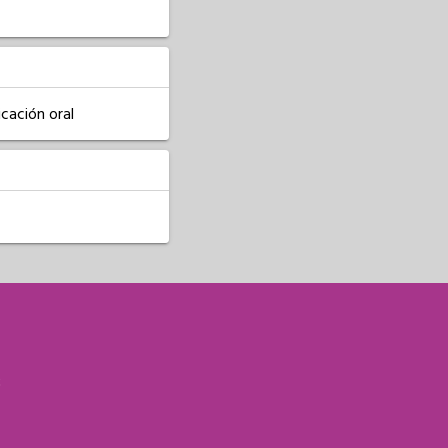
icación oral
S