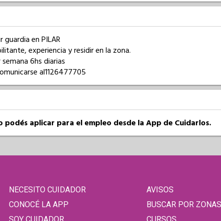
r guardia en PILAR

itante, experiencia y residir en la zona.

semana 6hs diarias

comunicarse al1126477705
so podés aplicar para el empleo desde la App de Cuidarlos.
NECESITO CUIDADOR
AVISOS
CONOCÉ LA APP
BUSCAR POR ZONA
SOY CUIDADOR
CURSOS