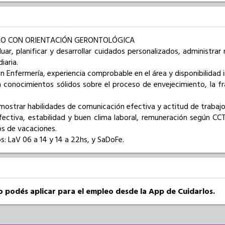
O CON ORIENTACIÓN GERONTOLÓGICA

uar, planificar y desarrollar cuidados personalizados, administrar 
aria.

en Enfermería, experiencia comprobable en el área y disponibilidad i
 conocimientos sólidos sobre el proceso de envejecimiento, la fra
mostrar habilidades de comunicación efectiva y actitud de trabajo 
ectiva, estabilidad y buen clima laboral, remuneración según C
os de vacaciones.

os: LaV 06 a 14 y 14 a 22hs, y SaDoFe.
so podés aplicar para el empleo desde la App de Cuidarlos.