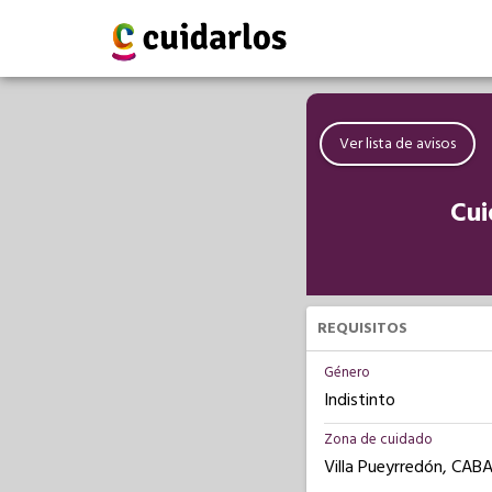
Ver lista de avisos
Cui
REQUISITOS
Género
Indistinto
Zona de cuidado
Villa Pueyrredón, CAB