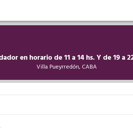
dador en horario de 11 a 14 hs. Y de 19 a 22
Villa Pueyrredón, CABA
A