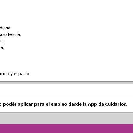
aria: 

asistencia,

l,

a,

empo y espacio.
so podés aplicar para el empleo desde la App de Cuidarlos.