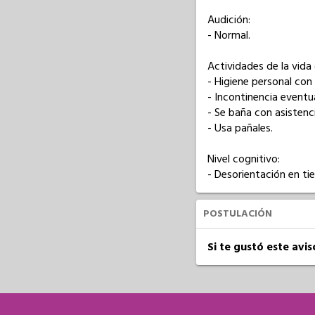
Audición: 

- Normal.

Actividades de la vida di
- Higiene personal con 
- Incontinencia eventua
- Se baña con asistenci
- Usa pañales.

Nivel cognitivo: 

- Desorientación en ti
POSTULACIÓN
Si te gustó este avi